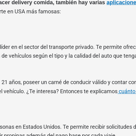
hacer delivery comida, también hay varias
aplicacione
porte en USA más famosas:
er en el sector del transporte privado. Te permite ofrece
as de vehículos según el tipo y la calidad del auto que 
e 21 años, poseer un carné de conducir válido y contar c
el vehículo. ¿Te interesa? Entonces te explicamos
cuánto 
sonas en Estados Unidos. Te permite recibir solicitudes d
bir propinas además del pago base por cada viaje.